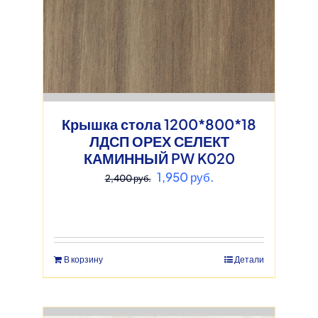
Крышка стола 1200*800*18
ЛДСП ОРЕХ СЕЛЕКТ
КАМИННЫЙ PW K020
Первоначальная
Текущая
1,950
руб.
2,400
руб.
цена
цена:
составляла
1,950 руб..
2,400 руб..
В корзину
Детали