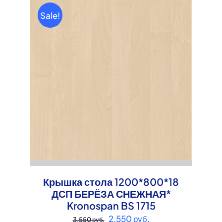
Sale!
Крышка стола 1200*800*18
ДСП БЕРЁЗА СНЕЖНАЯ*
Kronospan BS 1715
Первоначальная
Текущая
2,550
руб.
3,550
руб.