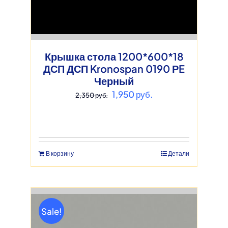
Крышка стола 1200*600*18
ДСП ДСП Kronospan 0190 РE
Черный
Первоначальная
Текущая
1,950
руб.
2,350
руб.
цена
цена:
составляла
1,950 руб..
2,350 руб..
В корзину
Детали
Sale!