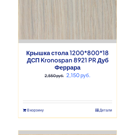
Крышка стола 1200*800*18
ДСП Kronospan 8921 PR Дуб
Феррара
Первоначальная
Текущая
2,150
руб.
2,550
руб.
цена
цена:
составляла
2,150 руб..
2,550 руб..
В корзину
Детали