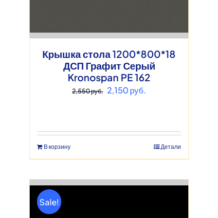
Крышка стола 1200*800*18
ДСП Графит Серый
Kronospan PE 162
Первоначальная
Текущая
2,150
руб.
2,550
руб.
цена
цена:
составляла
2,150 руб..
2,550 руб..
В корзину
Детали
Sale!