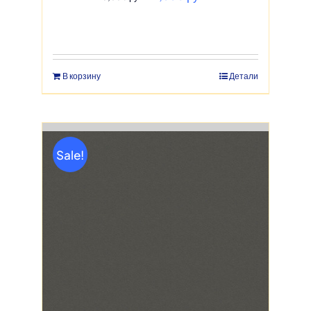
цена
цена:
составляла
2,550 руб..
3,550 руб..
В корзину
Детали
Sale!