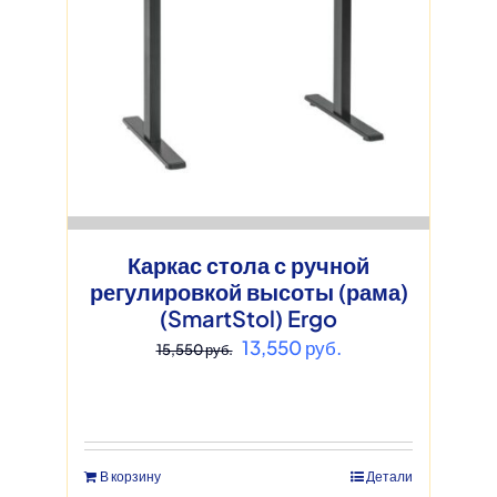
Каркас стола с ручной
регулировкой высоты (рама)
(SmartStol) Ergo
Первоначальная
Текущая
13,550
руб.
15,550
руб.
цена
цена:
составляла
13,550 руб..
15,550 руб..
В корзину
Детали