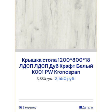
Крышка стола 1200*800*18
ЛДСП ЛДСП Дуб Крафт Белый
К001 PW Kronospan
Первоначальная
Текущая
2,550
руб.
3,550
руб.
цена
цена:
составляла
2,550 руб..
3,550 руб..
В корзину
Детали