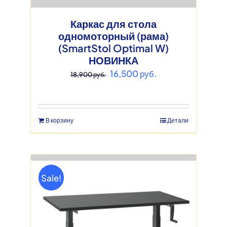
Каркас для стола
одномоторный (рама)
(SmartStol Optimal W)
НОВИНКА
Первоначальная
Текущая
16,500
руб.
18,900
руб.
цена
цена:
составляла
16,500 руб..
18,900 руб..
В корзину
Детали
Sale!