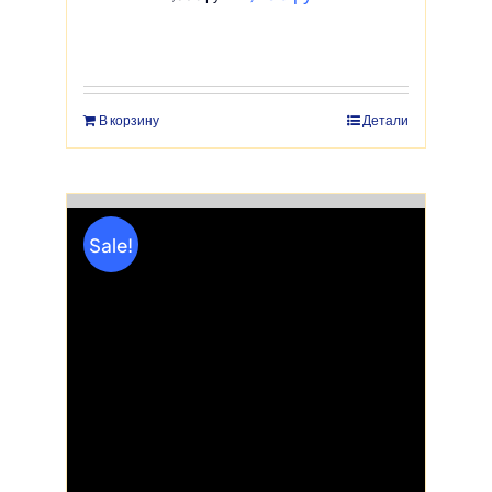
цена
цена:
составляла
1,950 руб..
2,350 руб..
В корзину
Детали
Sale!