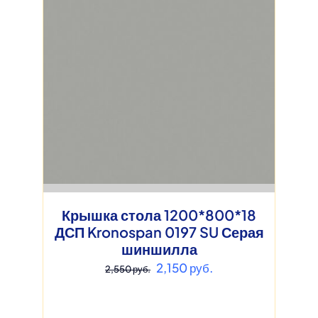
Крышка стола 1200*800*18
ДСП Kronospan 0197 SU Серая
шиншилла
Первоначальная
Текущая
2,150
руб.
2,550
руб.
цена
цена:
составляла
2,150 руб..