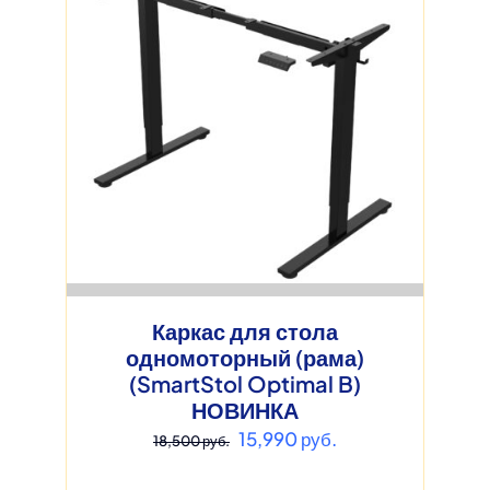
Каркас для стола
одномоторный (рама)
(SmartStol Optimal B)
НОВИНКА
Первоначальная
Текущая
15,990
руб.
18,500
руб.
цена
цена: