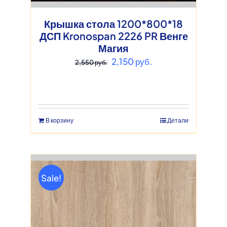
Крышка стола 1200*800*18
ДСП Kronospan 2226 PR Венге
Магия
Первоначальная
Текущая
2,150
руб.
2,550
руб.
цена
цена:
составляла
2,150 руб..
2,550 руб..
В корзину
Детали
Sale!