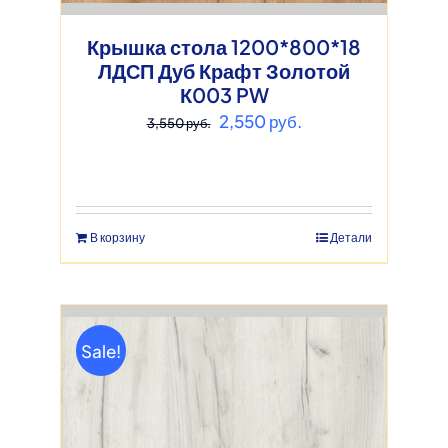
Крышка стола 1200*800*18
ЛДСП Дуб Крафт Золотой
К003 PW
Первоначальная
Текущая
2,550
руб.
3,550
руб.
цена
цена:
составляла
2,550 руб..
3,550 руб..
В корзину
Детали
Sale!